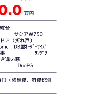
0.0
万円
面化粧台
TO サクアW750
口ドア（折れ戸）
onic DB型ｵｰﾀﾞｰｻｲｽﾞ
工事 ｻﾝｹﾞﾂ
引き違い窓
IL DuoPG
万円（諸経費、消費税別