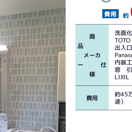
約
洗
商
クロスが爽やかです
TO
品
出入
Panas
メーカ
内装
ー 仕
窓 
様
LIX
約45
費用
途）