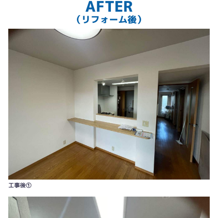
AFTER
（リフォーム後）
工事前③
工事後①