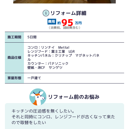
工事前①
工事後①
リフォーム詳細
95
約
万円
（消費税、諸経費含む）
施工期間
5日間
コンロ：リンナイ Mettal
レンジフード：富士工業 LGR
キッチンパネル：クリナップ マグネットパネ
商品仕様
ル
カウンター：パナソニック
壁紙・床CF サンゲツ
家屋形態
一戸建て
リフォーム前のお悩み
キッチンの圧迫感を無くしたい。
それと同時にコンロ、レンジフードが古くなって来た
ので取替をしたい