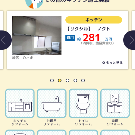
キッチン
【リクシル】 ノクト
281
費用
約
万円
（消費税、諸経費含む）
緑区
Oさま
もっと見る
キッチン
お風呂
トイレ
洗面
リフォーム
リフォーム
リフォーム
リフォーム