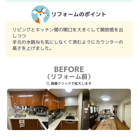
リフォームのポイント
リビングとキッチン間の開口を大きくして開放感を出
しつつ
手元の水跳ねも気にしなくて済むようにカウンターの
高さを上げました。
工事前②
工事後②
BEFORE
（リフォーム前）
画像クリックで拡大します