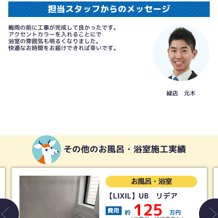
担当スタッフからのメッセージ
梅雨の前に工事が完成して良かったです。
アクセントカラーを入れることにで
浴室の雰囲気も明るくなりました。
快適なお時間をお届けできれば幸いです。
緑店 元木
その他のお風呂・浴室施工実績
お風呂・浴室
【LIXIL】UB リデア
125
費用
約
万円