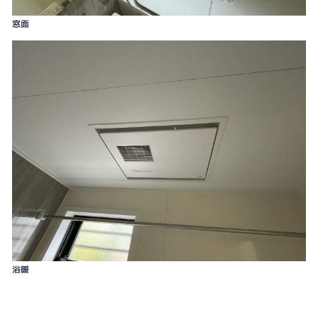
窓面
浴暖