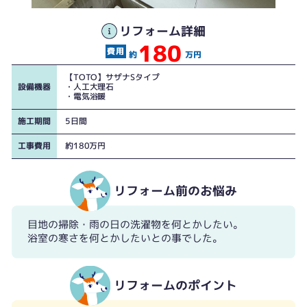
リフォーム詳細
180
約
万円
【TOTO】サザナSタイプ
設備機器
・人工大理石
・電気浴暖
施工期間
5日間
工事費用
約180万円
正面
正面
リフォーム前のお悩み
目地の掃除・雨の日の洗濯物を何とかしたい。
浴室の寒さを何とかしたいとの事でした。
リフォームのポイント