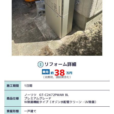
据え置きタイプの給湯器です。
リフォーム詳細
38
普通のエコジョーズふろ給湯器に見えますが、高機能で特別な工事が必要ない
約
万円
ことも魅力です。
（消費税、諸経費含む）
施工期間
1日間
ノーリツ GT-C2472PWAW BL
商品仕様
プレミアムグレード
W除菌機能タイプ（オゾン水配管クリーン・UV除菌）
家屋形態
一戸建て