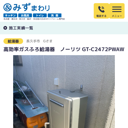
電話する
名古屋・春日井・長久手・稲沢・多治見の水まわりリフォーム専門店
施工実績一覧
長久手市
Gさま
給湯器
高効率ガスふろ給湯器 ノーリツ GT-C2472PWAW