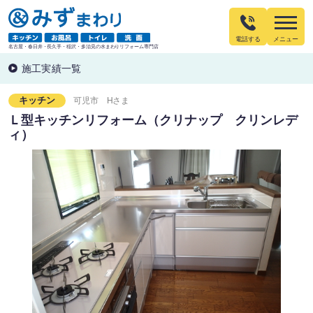
電話する
名古屋・春日井・長久手・稲沢・多治見の水まわりリフォーム専門店
施工実績一覧
キッチン
可児市
Hさま
Ｌ型キッチンリフォーム（クリナップ クリンレデ
ィ）