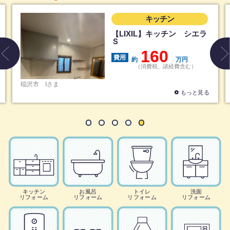
キッチン
【LIXIL】キッチン シエラ
キッ
Ｓ
STED
160
費用
費用
約
万円
（消費税、諸経費含む）
稲沢市
Tさま
もっと見る
キッチン
お風呂
トイレ
洗面
リフォーム
リフォーム
リフォーム
リフォーム