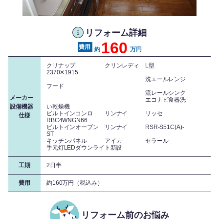
既存の壁はそのままにピッタリサイズです
リフォーム詳細
160
約
万円
クリナップ クリンレディ L型
2370✕1915
洗エールレンジ
フード
流レールシンク
メーカー
エコナビ食器洗
設備機器
い乾燥機
ビルトインコンロ リンナイ リッセ
仕様
RBC4WNGN66
ビルトインオーブン リンナイ RSR-S51C(A)-
ST
キッチンパネル アイカ セラール
手元灯LEDダウンライト新設
工期
2日半
費用
約160万円（税込み）
収納力抜群のコーナー収納。コーナー部分でも無駄なスペースなく活用できま
す。
リフォーム前のお悩み