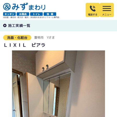
電話する
名古屋・春日井・長久手・稲沢・多治見の水まわりリフォーム専門店
施工実績一覧
豊明市
Yさま
洗面・化粧台
ＬＩＸＩＬ ピアラ