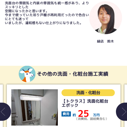
洗面台の雰囲気と内装の雰囲気も統一感があり、より
スッキリとした
空間になったかと思います。
今まで使っていた吊り戸棚が再利用だったので色合い
にとても迷って
いましたが、違和感もない仕上がりになりました。
緑店 鈴木
その他の洗面・化粧台施工実績
洗面・化粧台
【トクラス】洗面化粧台
エポック
25
費用
約
万円
（消費税、諸経費含む）