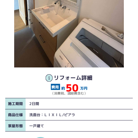
リフォーム詳細
50
約
万円
（消費税、諸経費含む）
施工期間
2日間
商品仕様
洗面台：ＬＩＸＩＬ/ピアラ
家屋形態
一戸建て