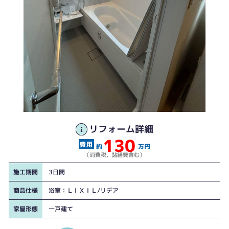
リフォーム詳細
130
約
万円
（消費税、諸経費含む）
施工期間
3日間
商品仕様
浴室：ＬＩＸＩＬ/リデア
家屋形態
一戸建て