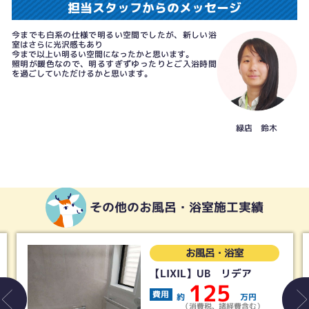
担当スタッフからのメッセージ
今までも白系の仕様で明るい空間でしたが、新しい浴
室はさらに光沢感もあり
今まで以上い明るい空間になったかと思います。
照明が暖色なので、明るすぎずゆったりとご入浴時間
を過ごしていただけるかと思います。
緑店 鈴木
その他のお風呂・浴室施工実績
お風呂・浴室
【LIXIL】UB リデア
125
費用
約
万円
（消費税、諸経費含む）