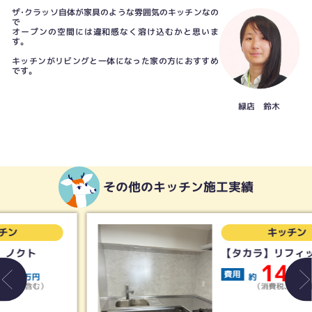
ザ･クラッソ自体が家具のような雰囲気のキッチンなの
で
オープンの空間には違和感なく溶け込むかと思いま
す。
キッチンがリビングと一体になった家の方におすすめ
です。
緑店 鈴木
その他のキッチン施工実績
キッチン
【タカラ】リフィット
145
費用
約
万円
（消費税、諸経費含む）