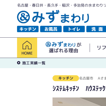
名古屋・春日井・長久手・稲沢・多治見の水まわり
が
リ
選ばれる理由
施工実績一覧
キッチン
名古屋市
Aさ
ｼｽﾃﾑｷｯﾁﾝ ﾊｳｽﾃｯ