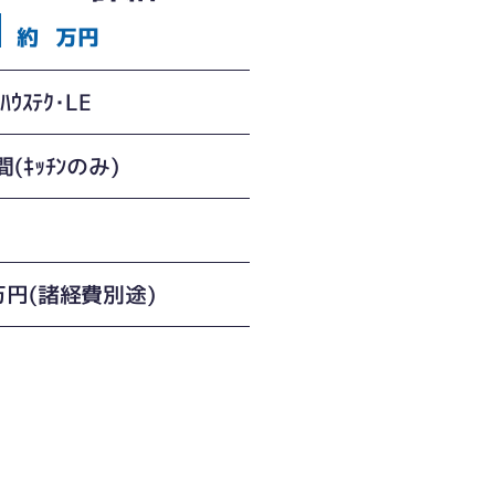
約
万円
ﾊｳｽﾃｸ･LE
(ｷｯﾁﾝのみ)
万円(諸経費別途)