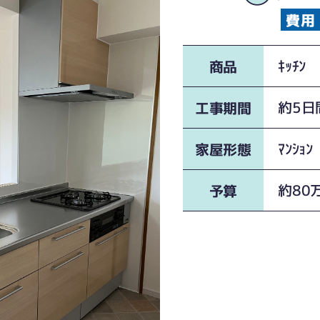
ｷｯﾁﾝ 
商品
約5日間
工事期間
ﾏﾝｼｮﾝ
家屋形態
約80
予算