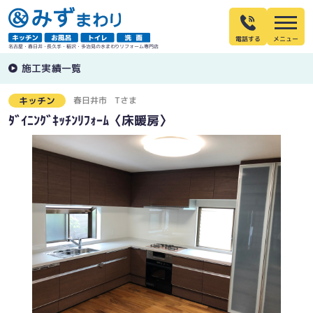
電話する
名古屋・春日井・長久手・稲沢・多治見の水まわりリフォーム専門店
施工実績一覧
春日井市
Tさま
キッチン
ﾀﾞｲﾆﾝｸﾞｷｯﾁﾝﾘﾌｫｰﾑ〈床暖房〉