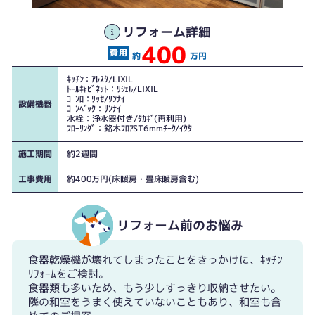
リフォーム詳細
400
約
万円
ｷｯﾁﾝ：ｱﾚｽﾀ/LIXIL
ﾄｰﾙｷｬﾋﾞﾈｯﾄ：ﾘｼｪﾙ/LIXIL
ｺﾝﾛ：ﾘｯｾ/ﾘﾝﾅｲ
設備機器
ｺﾝﾍﾞｯｸ：ﾘﾝﾅｲ
水栓：浄水器付き/ﾀｶｷﾞ(再利用)
ﾌﾛｰﾘﾝｸﾞ：銘木ﾌﾛｱST6mmﾁｰｸ/ｲｸﾀ
施工期間
約2週間
工事費用
約400万円(床暖房・畳床暖房含む)
リフォーム前のお悩み
食器乾燥機が壊れてしまったことをきっかけに、ｷｯﾁﾝ
ﾘﾌｫｰﾑをご検討。
食器類も多いため、もう少しすっきり収納させたい。
隣の和室をうまく使えていないこともあり、和室も含