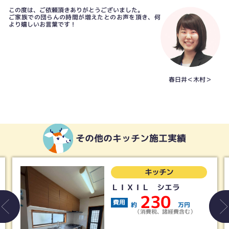
この度は、ご依頼頂きありがとうございました。
ご家族での団らんの時間が増えたとのお声を頂き、何
より嬉しいお言葉です！
春日井＜木村＞
その他のキッチン施工実績
キッチン
ＬＩＸＩＬ シエラ
230
費用
約
万円
（消費税、諸経費含む）