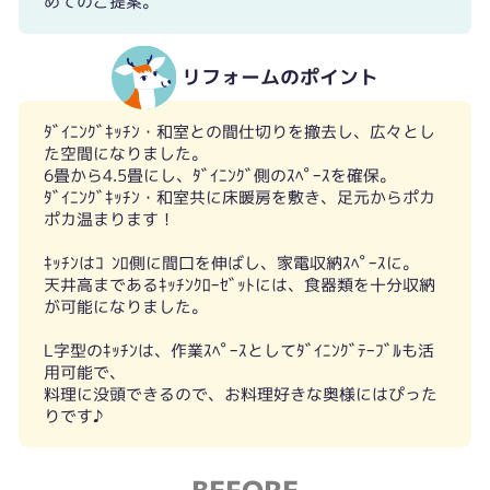
めてのご提案。
リフォームのポイント
ﾀﾞｲﾆﾝｸﾞｷｯﾁﾝ・和室との間仕切りを撤去し、広々とし
た空間になりました。
6畳から4.5畳にし、ﾀﾞｲﾆﾝｸﾞ側のｽﾍﾟｰｽを確保。
ﾀﾞｲﾆﾝｸﾞｷｯﾁﾝ・和室共に床暖房を敷き、足元からポカ
ポカ温まります！
ｷｯﾁﾝはｺﾝﾛ側に間口を伸ばし、家電収納ｽﾍﾟｰｽに。
天井高まであるｷｯﾁﾝｸﾛｰｾﾞｯﾄには、食器類を十分収納
が可能になりました。
L字型のｷｯﾁﾝは、作業ｽﾍﾟｰｽとしてﾀﾞｲﾆﾝｸﾞﾃｰﾌﾞﾙも活
用可能で、
料理に没頭できるので、お料理好きな奥様にはぴった
りです♪