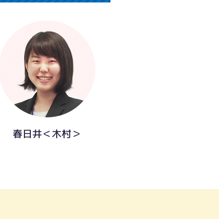
春日井＜木村＞