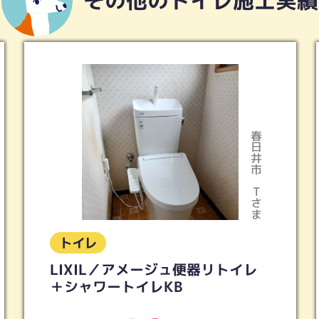
その他のトイレ施工実績
多治見市
Iさま
トイレ
トイレリフォーム 2ヵ所 ピュア
レストQR ホワイトグレー