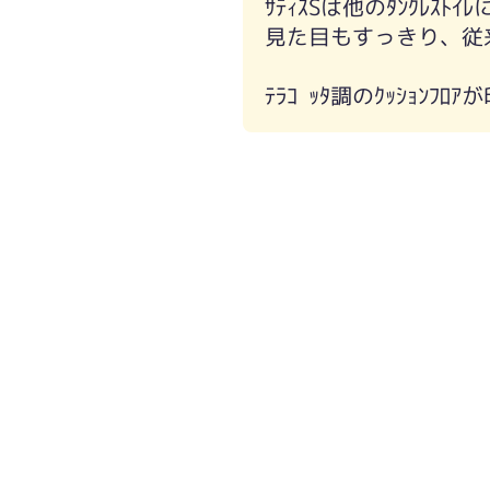
ｻﾃｨｽSは他のﾀﾝｸﾚｽﾄ
見た目もすっきり、従
ﾃﾗｺｯﾀ調のｸｯｼｮﾝ