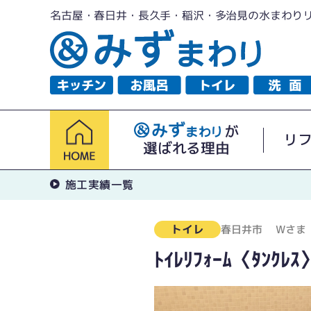
名古屋・春日井・長久手・稲沢・多治見の水まわり
が
リ
選ばれる理由
施工実績一覧
トイレ
春日井市
Wさま
ﾄｲﾚﾘﾌｫｰﾑ〈ﾀﾝｸﾚｽ