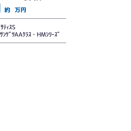
約
万円
/ｻﾃｨｽS
ﾝｹﾞﾂAAｸﾗｽ・HMｼﾘｰｽﾞ