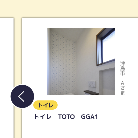
春日井市
市
ま
Tさま
トイレ
LIXIL／アメージュ便器リトイレ
＋シャワートイレKB