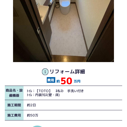
リフォーム詳細
50
ﾄｲﾚ
ﾄｲﾚ
約
万円
商品名・設
ﾄｲﾚ：【TOTO】 ﾈｵﾚｽﾄ 手洗い付き
ﾄｲﾚ：内装ｸﾛｽ(壁・床)
備機器
施工期間
約2日
施工費用
約50万