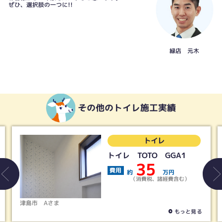
ぜひ、選択肢の一つに!!
緑店 元木
その他のトイレ施工実績
トイレ
トイレ TOTO GGA1
35
費用
約
万円
（消費税、諸経費含む）
さま
春日井市
Tさま
もっと見る