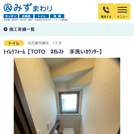
電話する
名古屋・春日井・長久手・稲沢・多治見の水まわりリフォーム専門店
施工実績一覧
名古屋市緑区
Tさま
トイレ
ﾄｲﾚﾘﾌｫｰﾑ【TOTO ﾈｵﾚｽﾄ 手洗いｶｳﾝﾀｰ】