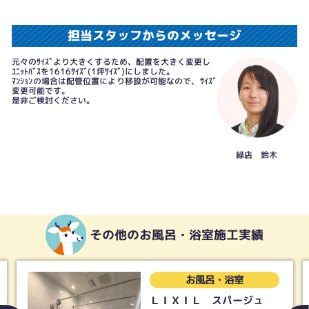
担当スタッフからのメッセージ
元々のｻｲｽﾞより大きくするため、配置を大きく変更し
ﾕﾆｯﾄﾊﾞｽを1616ｻｲｽﾞ(1坪ｻｲｽﾞ)にしました。
ﾏﾝｼｮﾝの場合は配管位置により移設が可能なので、ｻｲｽﾞ
変更可能です。
是非ご検討ください。
緑店 鈴木
その他のお風呂・浴室施工実績
お風呂・浴室
お風
ＩＬ スパージュ
【リクシル