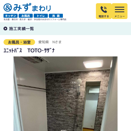
電話する
名古屋・春日井・長久手・稲沢・多治見の水まわりリフォーム専門店
施工実績一覧
愛知県
Nさま
お風呂・浴室
ﾕﾆｯﾄﾊﾞｽ TOTO･ｻｻﾞﾅ