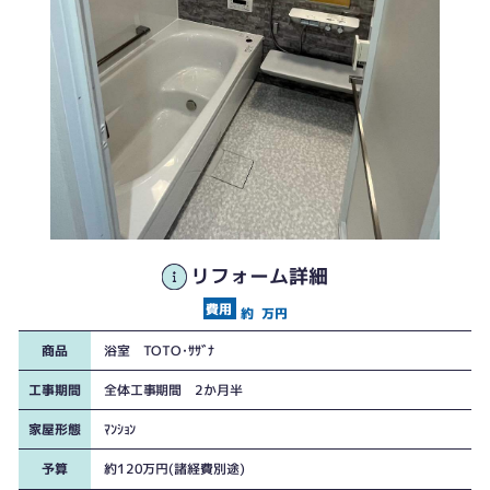
リフォーム詳細
約
万円
商品
浴室 TOTO･ｻｻﾞﾅ
工事期間
全体工事期間 2か月半
家屋形態
ﾏﾝｼｮﾝ
予算
約120万円(諸経費別途)