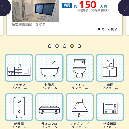
1216サイズ
150
9
万円
費用
消費税、諸経費含む）
約
（消費税
天白区
Kさま
もっと見る
キッチン
お風呂
トイレ
洗面
リフォーム
リフォーム
リフォーム
リフォーム
給湯器
ガスコンロ
レンジフード
浴室暖房
リフォーム
リフォーム
リフォーム
リフォーム