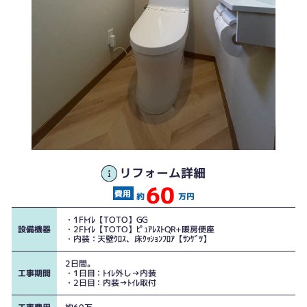
リフォーム詳細
60
1F：GG
約
万円
・1Fﾄｲﾚ【TOTO】GG
設備機器
・2Fﾄｲﾚ【TOTO】ﾋﾟｭｱﾚｽﾄQR+暖房便座
・内装：天壁ｸﾛｽ、床ｸｯｼｮﾝﾌﾛｱ【ｻﾝｹﾞﾂ】
2日間。
工事期間
・1日目：ﾄｲﾚ外し→内装
・2日目：内装→ﾄｲﾚ取付