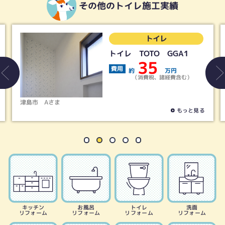
その他のトイレ施工実績
トイレ
トイ
TO GGA1
LIXIL／アメ
トイレ＋シャワ
35
19
万円
費用
費税、諸経費含む）
約
（消費税、
春日井市
Tさま
もっと見る
キッチン
お風呂
トイレ
洗面
リフォーム
リフォーム
リフォーム
リフォーム