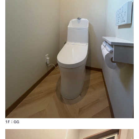
2F：ﾋﾟｭｱﾚｽﾄQR
1F：GG