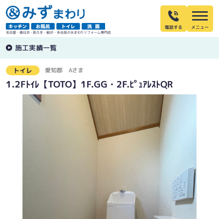
電話する
名古屋・春日井・長久手・稲沢・多治見の水まわりリフォーム専門店
施工実績一覧
愛知郡
Aさま
トイレ
1.2Fﾄｲﾚ【TOTO】1F.GG・2F.ﾋﾟｭｱﾚｽﾄQR