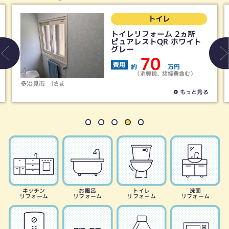
トイレ
トイレリフォーム 2ヵ所
ピュアレストQR ホワイト
グレー
70
費用
約
万円
（消費税、諸経費含む）
多治見市
Iさま
もっと見る
キッチン
お風呂
トイレ
洗面
リフォーム
リフォーム
リフォーム
リフォーム