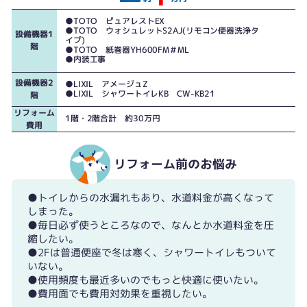
●TOTO ピュアレストEX
●TOTO ウォシュレットS2AJ(リモコン便器洗浄タ
設備機器1
イプ)
階
●TOTO 紙巻器YH600FM＃ML
●内装工事
設備機器2
●LIXIL アメージュZ
●LIXIL シャワートイレKB CW-KB21
階
リフォーム
1階・2階合計 約30万円
費用
リフォーム前のお悩み
●トイレからの水漏れもあり、水道料金が高くなって
しまった。
●毎日必ず使うところなので、なんとか水道料金を圧
縮したい。
●2Fは普通便座で冬は寒く、シャワートイレもついて
いない。
●使用頻度も最近多いのでもっと快適に使いたい。
●費用面でも費用対効果を重視したい。