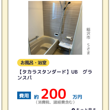
稲沢市
Ｓさま
お風呂・浴室
UB グラ
ＬＩＸＩＬ スパージュ
150
費用
万円
約
万
）
（消費税、諸経費含む）
もっと見る
も