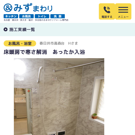
電話する
名古屋・春日井・長久手・稲沢・多治見の水まわりリフォーム専門店
施工実績一覧
春日井市高森台
Hさま
お風呂・浴室
床暖房で寒さ解消 あったか入浴