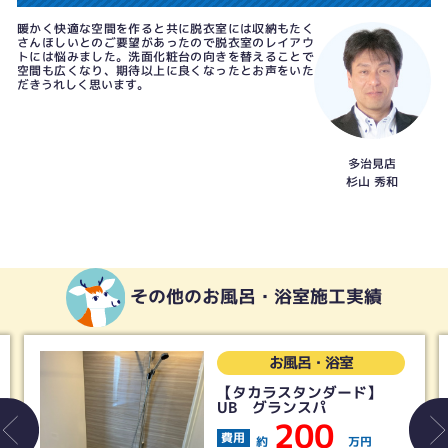
暖かく快適な空間を作ると共に脱衣室には収納もたく
さんほしいとのご要望があったので脱衣室のレイアウ
トには悩みました。洗面化粧台の向きを替えることで
空間も広くなり、期待以上に良くなったとお声をいた
だきうれしく思います。
多治見店
杉山 秀和
その他のお風呂・浴室施工実績
お風呂・浴室
【タカラスタンダード】
UB グランスパ
200
費用
約
万円