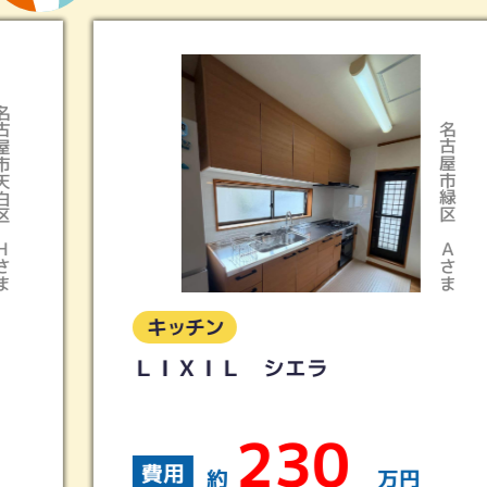
名古屋市緑区
Ａさま
キッチン
ＬＩＸＩＬ シエラ
230
費用
約
万円