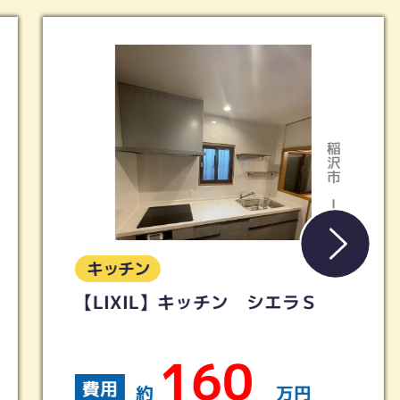
稲沢市
Iさま
キッチン
【LIXIL】キッチン シエラＳ
160
費用
約
万円