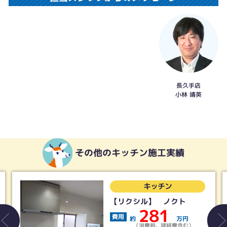
長久手店
小林 靖英
その他のキッチン施工実績
キッチン
【リクシル】 ノクト
281
費用
約
万円
（消費税、諸経費含む）