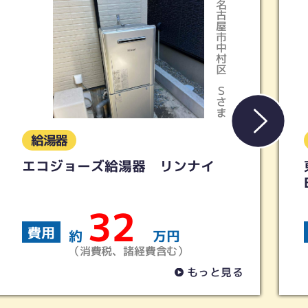
名古屋市中村区
Ｓさま
給湯器
エコジョーズ給湯器 リンナイ
32
費用
約
万円
（消費税、諸経費含む）
もっと見る