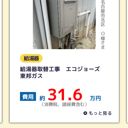
名古屋市北区
O様さま
給湯器
給湯器取替工事 エコジョーズ
東邦ガス
31.6
費用
約
万円
（消費税、諸経費含む）
もっと見る