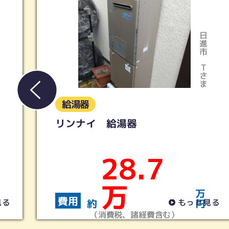
日進市
Tさま
給湯器
リンナイ 給湯器
28.7
万
万
費用
約
円
見る
もっと見る
（消費税、諸経費含む）