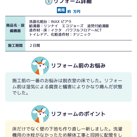
リフォーム詳細
約
万円
洗面化粧台：INAX ピアラ
商品名・設
給湯器：リンナイ エコジョーズ 追焚付給湯器
造作材・床：イクタ パワフルフロアーACT
備機器
トイレドア、化粧造作材：ナソニック
施工期間
２日間
リフォーム前のお悩み
施工前の一番のお悩みは脱衣室の床でした。リフォー
ム前は湿気による腐食と蟻害によりかなり痛んだ状態
でした。
リフォームのポイント
床だけでなく壁の下地も作り直し一新しました。洗濯
機用の水栓がなかったため解体工事と同時に配管をし