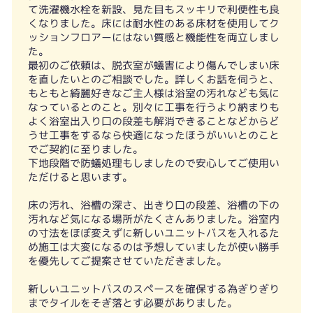
て洗濯機水栓を新設、見た目もスッキリで利便性も良
くなりました。床には耐水性のある床材を使用してク
ッションフロアーにはない質感と機能性を両立しまし
た。
最初のご依頼は、脱衣室が蟻害により傷んでしまい床
を直したいとのご相談でした。詳しくお話を伺うと、
もともと綺麗好きなご主人様は浴室の汚れなども気に
なっているとのこと。別々に工事を行うより納まりも
よく浴室出入り口の段差も解消できることなどからど
うせ工事をするなら快適になったほうがいいとのこと
でご契約に至りました。
下地段階で防蟻処理もしましたので安心してご使用い
ただけると思います。
床の汚れ、浴槽の深さ、出きり口の段差、浴槽の下の
汚れなど気になる場所がたくさんありました。浴室内
の寸法をほぼ変えずに新しいユニットバスを入れるた
め施工は大変になるのは予想していましたが使い勝手
を優先してご提案させていただきました。
新しいユニットバスのスペースを確保する為ぎりぎり
までタイルをそぎ落とす必要がありました。