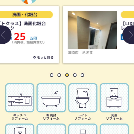
洗面・化粧台
台
【LIXIL】洗面化粧台 ク
レヴィ
36
費用
約
万円
（消費税、諸経費含む）
清須市
Ｍさま
見る
もっと見る
キッチン
お風呂
トイレ
洗面
リフォーム
リフォーム
リフォーム
リフォーム