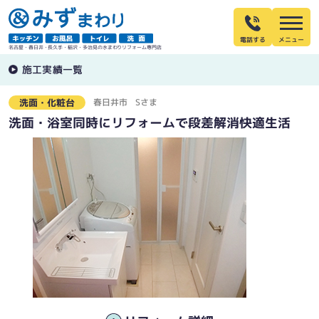
電話する
名古屋・春日井・長久手・稲沢・多治見の水まわりリフォーム専門店
施工実績一覧
春日井市
Sさま
洗面・化粧台
洗面・浴室同時にリフォームで段差解消快適生活