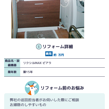
リフォーム詳細
約
万円
商品名・設
リクシルINAX ピアラ
備機器
築年数
築15年
リフォーム前のお悩み
弊社の巡回担当者がお伺いした際にご相談
お掃除のしやすいもの