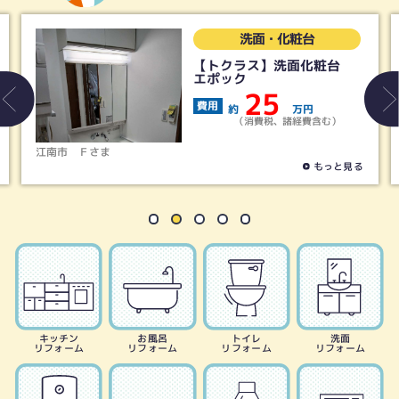
洗面・化粧台
【トクラス】洗面化粧台
エポック
25
費用
約
万円
（消費税、諸経費含む）
江南市
Ｆさま
もっと見る
キッチン
お風呂
トイレ
洗面
リフォーム
リフォーム
リフォーム
リフォーム