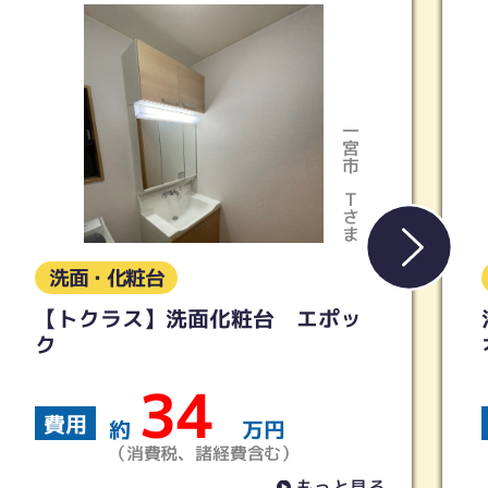
一宮市
Ｔさま
洗面・化粧台
【トクラス】洗面化粧台 エポッ
浴
ク
オV
34
費用
約
万円
（消費税、諸経費含む）
もっと見る