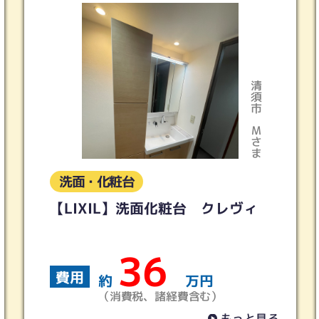
清須市
Ｍさま
洗面・化粧台
【LIXIL】洗面化粧台 クレヴィ
36
費用
約
万円
（消費税、諸経費含む）
もっと見る