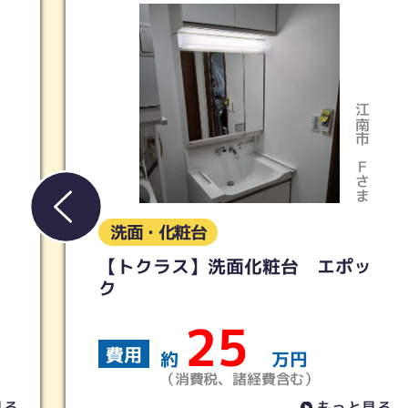
江南市
Ｆさま
洗面・化粧台
【トクラス】洗面化粧台 エポッ
ク
25
費用
約
万円
（消費税、諸経費含む）
もっと見る