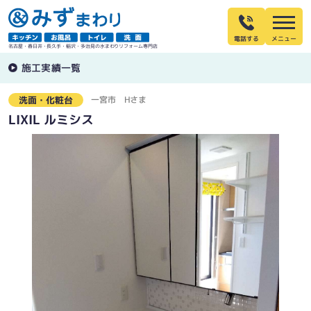
電話する
名古屋・春日井・長久手・稲沢・多治見の水まわりリフォーム専門店
施工実績一覧
一宮市
Hさま
洗面・化粧台
LIXIL ルミシス