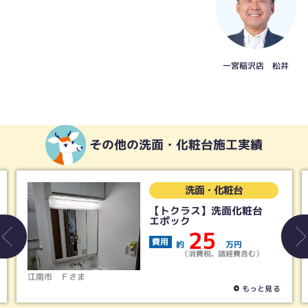
一宮稲沢店 松井
その他の洗面・化粧台施工実績
洗面・化粧台
【トクラス】洗面化粧台
エポック
25
費用
約
万円
（消費税、諸経費含む）
江南市
Ｆさま
もっと見る