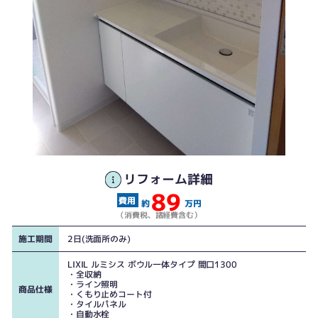
リフォーム詳細
89
約
万円
（消費税、諸経費含む）
施工期間
2日(洗面所のみ)
LIXIL ルミシス ボウル一体タイプ 間口1300
・全収納
・ライン照明
商品仕様
・くもり止めコート付
・タイルパネル
・自動水栓