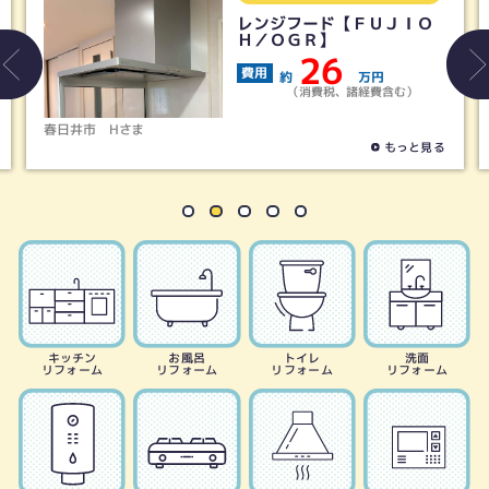
レンジフード【ＦＵＪＩＯ
Ｈ／ＯＧＲ】
26
費用
約
万円
（消費税、諸経費含む）
春日井市
Hさま
もっと見る
キッチン
お風呂
トイレ
洗面
リフォーム
リフォーム
リフォーム
リフォーム