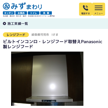
電話する
名古屋・春日井・長久手・稲沢・多治見の水まわりリフォーム専門店
施工実績一覧
岐阜県可児市
Iさま
レンジフード
ビルトインコンロ・レンジフード取替えPanasonic
製レンジフード