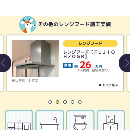
その他のレンジフード施工実績
レンジフード
レンジフード【ＦＵＪＩＯ
Ｈ／ＯＧＲ】
26
費用
約
万円
（消費税、諸経費含む）
春日井市
Hさま
尾
もっと見る