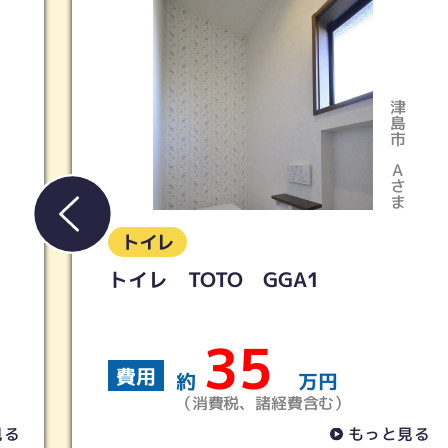
津島市
Aさま
トイレ
トイレ TOTO GGA1
35
費用
約
万円
（消費税、諸経費含む）
もっと見る