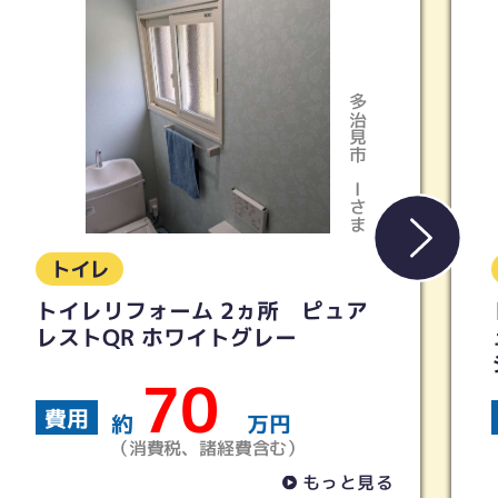
多治見市
Iさま
トイレ
ト
トイレリフォーム 2ヵ所 ピュア
トイ
レストQR ホワイトグレー
ュア
シリ
70
費用
費
約
万円
（消費税、諸経費含む）
もっと見る