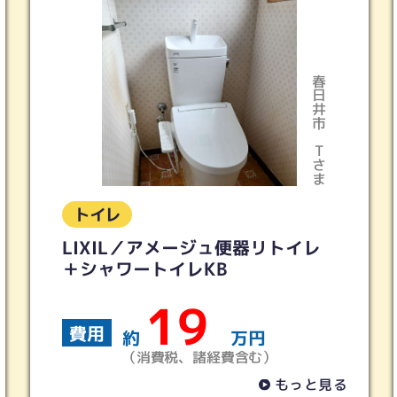
春日井市
Tさま
トイレ
LIXIL／アメージュ便器リトイレ
＋シャワートイレKB
19
費用
約
万円
（消費税、諸経費含む）
もっと見る