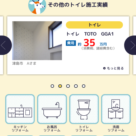
その他のトイレ施工実績
トイレ
トイレ TOTO GGA1
35
費用
約
万円
（消費税、諸経費含む）
津島市
Aさま
もっと見る
キッチン
お風呂
トイレ
洗面
リフォーム
リフォーム
リフォーム
リフォーム