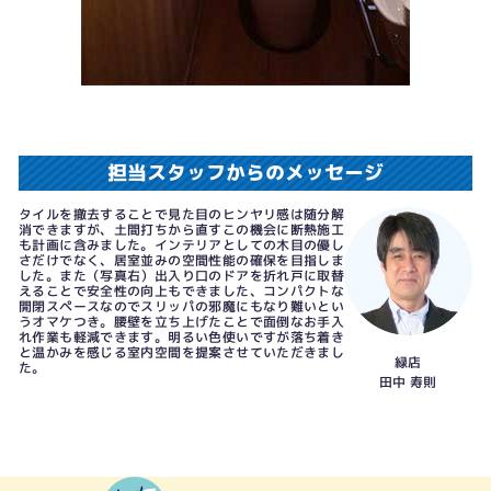
担当スタッフからのメッセージ
タイルを撤去することで見た目のヒンヤリ感は随分解
消できますが、土間打ちから直すこの機会に断熱施工
も計画に含みました。インテリアとしての木目の優し
さだけでなく、居室並みの空間性能の確保を目指しま
した。また（写真右）出入り口のドアを折れ戸に取替
えることで安全性の向上もできました、コンパクトな
開閉スペースなのでスリッパの邪魔にもなり難いとい
うオマケつき。腰壁を立ち上げたことで面倒なお手入
れ作業も軽減できます。明るい色使いですが落ち着き
と温かみを感じる室内空間を提案させていただきまし
緑店
た。
田中 寿則