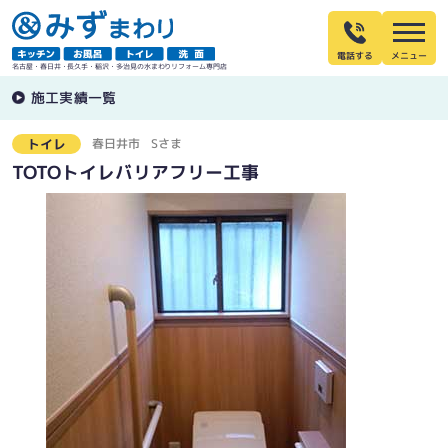
電話する
名古屋・春日井・長久手・稲沢・多治見の水まわりリフォーム専門店
施工実績一覧
春日井市
Sさま
トイレ
TOTOトイレバリアフリー工事