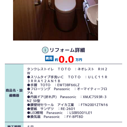
リフォーム詳細
0.0
約
万円
タンクレストイレ ＴＯＴＯ ：ネオレスト ＲＨ２
Ｗ
●スリムタイプ手洗いＣ ＴＯＴＯ ：ＵＬＣ１１Ｒ
３ＲＲＡ１２ＡＮ１Ｂ
●手摺 TOTO ：EWT3BF66LZ
●フローリング Panasonic ：オーマイティーフロ
商品名・設
アA
備機器
●内装ドア(折れ戸) Panasonic ：XMJC7S93R-3
NZ S9型
●腰壁材セラール アイカ工業 ：FTN2001ZTN16
●壁紙 サンゲツ ：RE-2601
●LED照明 Panasonic ：LSEB5001LE1
●換気扇 Panasonic ：FY-8PT8D
施工期間
５日