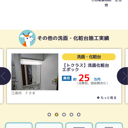
地
その他の洗面・化粧台施工実績
洗面・化粧台
【トクラス】洗面化粧台
エポック
25
費用
約
万円
（消費税、諸経費含む）
南市
Ｆさま
清須市
もっと見る