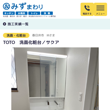
電話する
名古屋・春日井・長久手・稲沢・多治見の水まわりリフォーム専門店
施工実績一覧
春日井市
Mさま
洗面・化粧台
TOTO 洗面化粧台／サクア