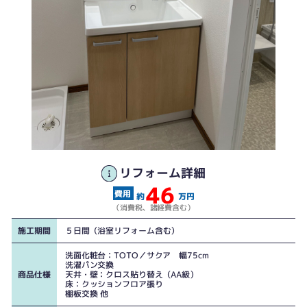
リフォーム詳細
46
約
万円
（消費税、諸経費含む）
施工期間
５日間（浴室リフォーム含む）
洗面化粧台：TOTO／サクア 幅75cm
洗濯パン交換
商品仕様
天井・壁：クロス貼り替え（AA級）
床：クッションフロア張り
棚板交換 他