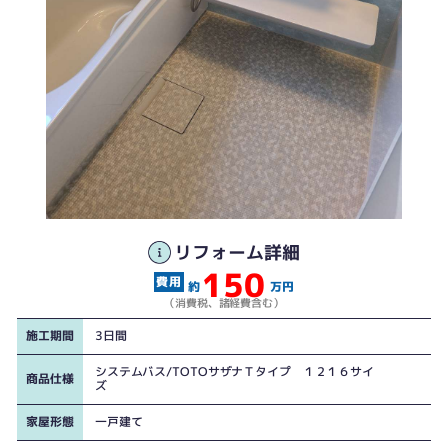
リフォーム詳細
150
約
万円
（消費税、諸経費含む）
施工期間
3日間
システムバス/TOTOサザナＴタイプ １２１６サイ
商品仕様
ズ
家屋形態
一戸建て