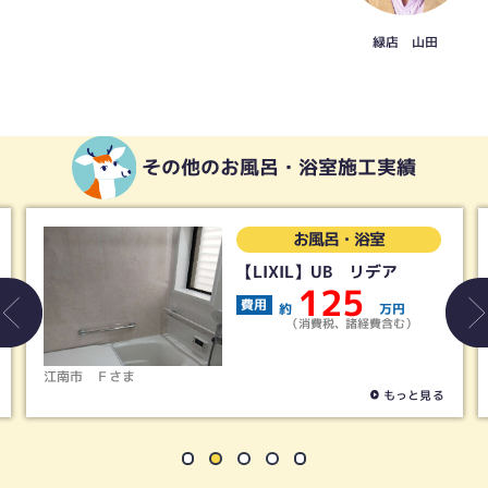
緑店 山田
その他のお風呂・浴室施工実績
お風呂・浴室
【LIXIL】UB リデア
125
費用
約
万円
（消費税、諸経費含む）
江南市
Ｆさま
もっと見る