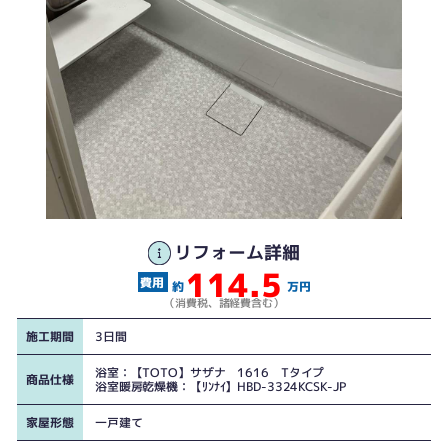
リフォーム詳細
114.5
約
万円
（消費税、諸経費含む）
施工期間
3日間
浴室：【TOTO】サザナ 1616 Tタイプ
商品仕様
浴室暖房乾燥機：【ﾘﾝﾅｲ】HBD-3324KCSK-JP
家屋形態
一戸建て