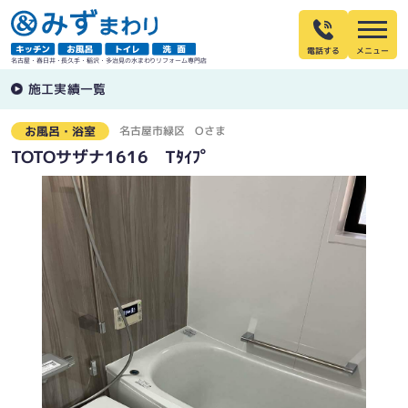
電話する
名古屋・春日井・長久手・稲沢・多治見の水まわりリフォーム専門店
施工実績一覧
名古屋市緑区
Oさま
お風呂・浴室
TOTOサザナ1616 Tﾀｲﾌﾟ