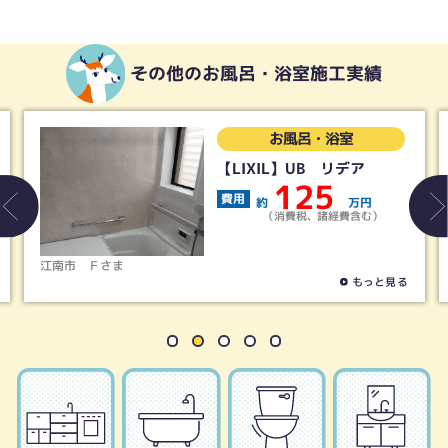
その他のお風呂・浴室施工実績
お風呂・浴室
【LIXIL】UB リデア
125
費用
約
万円
（消費税、諸経費含む）
江南市
Ｆさま
もっと見る