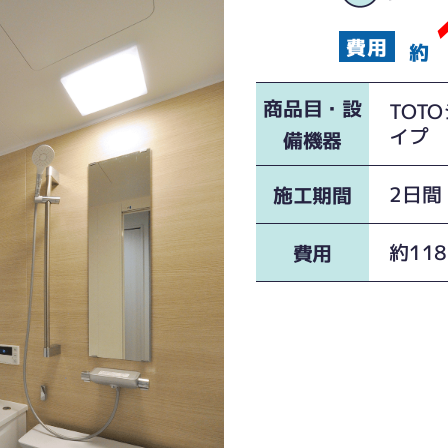
約
商品目・設
TOT
イプ 
備機器
2日間
施工期間
約11
費用
便がありました。