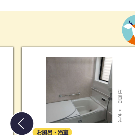
江南市
Ｆさま
お風呂・浴室