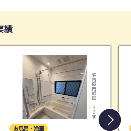
実績
名古屋市緑区
天白区
Ｓさま
Kさま
お風呂・浴室