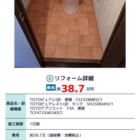
便座から経年からおこる水漏れがありました。
リフォーム詳細
38.7
手摺も設置しました。
約
万円
TOTOピュアレQR 便器 CS232BM♯SC1
商品名・設
TOTOピュアレストQR タンク SH232BA♯SC1
TOTOアプリコット F3A 便座
備機器
TCF4733AKS♯SC1
施工期間
1日間
費用
約38.7万（諸経費・消費税込）