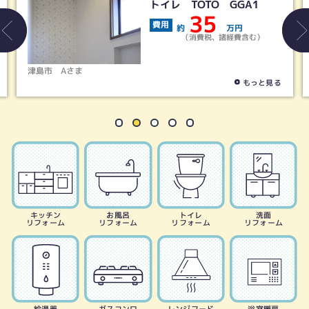
TO GGA1
LIXIL／アメ
トイレ＋シャワ
35
19
万円
費用
費税、諸経費含む）
約
（消費税、
春日井市
Tさま
もっと見る
キッチン
お風呂
トイレ
洗面
リフォーム
リフォーム
リフォーム
リフォーム