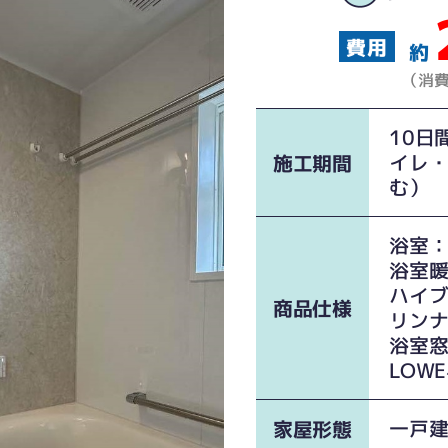
約
（消
10日
イレ
施工期間
む）
浴室：
浴室
ハイ
商品仕様
リンナ
浴室
LOW
一戸
家屋形態