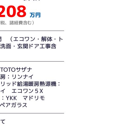
208
万円
費税、諸経費含む）
間 （エコワン・解体・ト
・洗面・玄関ドア工事含
TOTOサザナ
暖房：リンナイ
ブリッド給湯暖房熱源機：
イ エコワン５X
窓：YKK マドリモ
Eペアガラス
建て