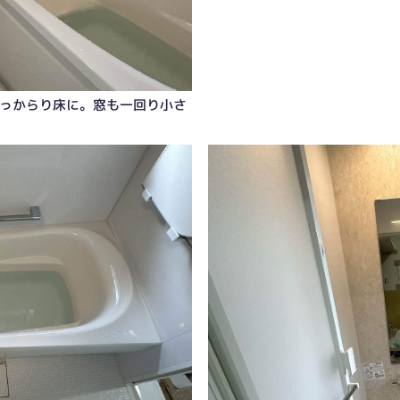
っからり床に。窓も一回り小さ
に