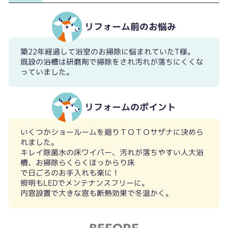
リフォーム前のお悩み
築22年経過して浴室のお掃除に悩まれていたT様。
既設の浴槽は研磨剤で掃除をされ汚れが落ちにくくな
っていました。
リフォームのポイント
いくつかショールームを廻りＴＯＴＯサザナに決めら
浴槽の汚れが経年劣化で落ちにくく掃除が大変でした。
汚れ落ちの良い人大浴槽、壁面4面も鏡面にしてお手入れしやすく。
れました。
キレイ除菌水の床ワイパー、汚れが落ちやすい人大浴
槽、お掃除らくらくほっからり床
で日ごろのお手入れも楽に！
照明もLEDでメンテナンスフリーに。
内窓設置で大きな窓も断熱効果で冬温かく。