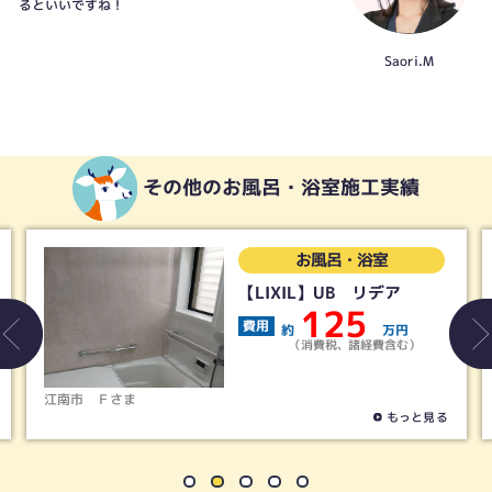
るといいですね！
Saori.M
その他のお風呂・浴室施工実績
お風呂・浴室
【LIXIL】UB リデア
125
費用
約
万円
（消費税、諸経費含む）
稲沢市
Ｓさま
もっと見る