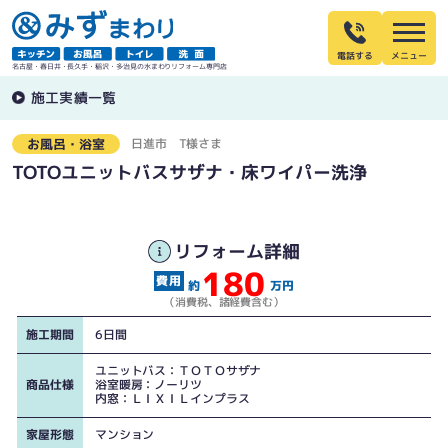
電話する
名古屋・春日井・長久手・稲沢・多治見の水まわりリフォーム専門店
施工実績一覧
日進市
T様さま
お風呂・浴室
TOTOユニットバスサザナ・床ワイパー洗浄
リフォーム詳細
180
約
万円
（消費税、諸経費含む）
施工期間
6日間
ユニットバス：ＴＯＴＯサザナ
商品仕様
浴室暖房：ノーリツ
内窓：ＬＩＸＩＬインプラス
家屋形態
マンション