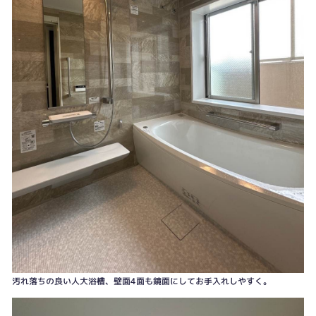
窓からの冷気も気になります。
浴室暖房も新しく、今回は梁加工せずに納品できました。
汚れ落ちの良い人大浴槽、壁面4面も鏡面にしてお手入れしやすく。