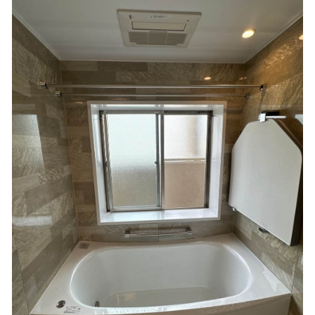
ドアがタオル掛けに当たっていました。
ドアストッパー付きで壁に当たらなくなりました。ガラリもなくなりすっき
り。