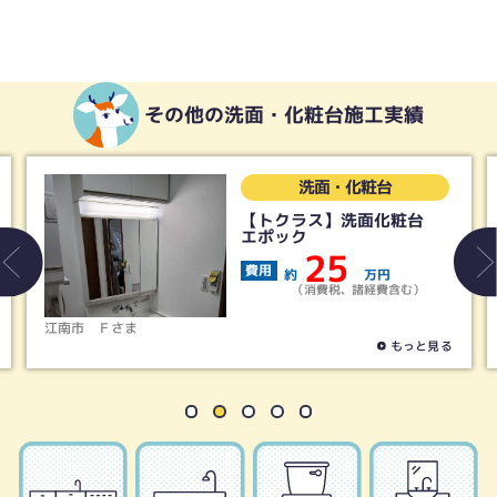
その他の洗面・化粧台施工実績
洗面・化粧台
【トクラス】洗面化粧台
エポック
25
費用
約
万円
（消費税、諸経費含む）
江南市
Ｆさま
もっと見る