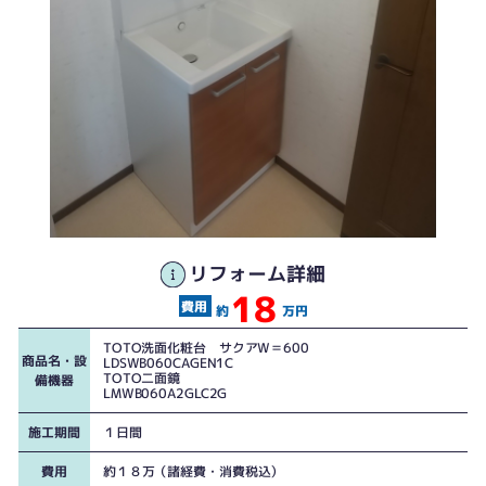
リフォーム詳細
18
掃除をしても汚れがつきやすい状態でした。
スッキリした形状でお手入れ性が良くなりました！
約
万円
TOTO洗面化粧台 サクアW＝600
商品名・設
LDSWB060CAGEN1C
TOTO二面鏡
備機器
LMWB060A2GLC2G
施工期間
１日間
費用
約１８万（諸経費・消費税込）