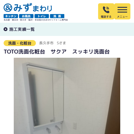
電話する
名古屋・春日井・長久手・稲沢・多治見の水まわりリフォーム専門店
施工実績一覧
長久手市
Sさま
洗面・化粧台
TOTO洗面化粧台 サクア スッキリ洗面台