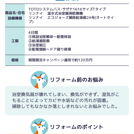
ご家族全員が使用するものが違うため、その収納場所に悩まれていました。
TOTOシステムバス･サザナ 1616サイズ Tタイプ
TOTOシステムバス･サザナ1616サイズTタイプ
商品名･住宅
リンナイ 温水式浴室暖房乾燥機
リンナイ エコジョーズ暖房給湯器24号(オートタイ
設備機器
プ)
4日間
①既設浴室解体～配管移設
工期
②給湯器取換
③浴室組立
④配管接続～ドア廻り修復
価格
期間限定キャンペーン適用で約120万円
リフォーム前のお悩み
浴室換気扇が壊れてしまい、換気ができず、湿気がこ
もることによってカビや水垢などの汚れが固着。
掃除してもなかなか落としきれないとお悩みでした。
リフォームのポイント