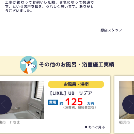
工事が終わってお伺いした際、きれになって快適で
す、というお声を頂き、うれしく思います。ありがと
うございました。
緑店スタッフ
その他のお風呂・浴室施工実績
お風呂・浴室
【タカラスタンダード】
UB グランスパ
200
費用
約
万円
（消費税、諸経費含む）
稲沢市
Ｓさま
る
もっと見る