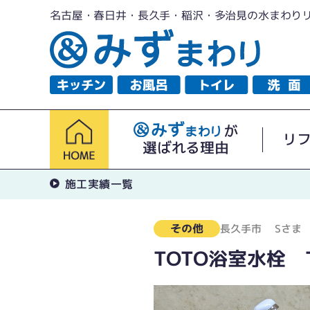
名古屋・春日井・長久手・稲沢・多治見の水まわり
が
リ
選ばれる理由
施工実績一覧
その他
長久手市
Sさま
TOTO浴室水栓 T