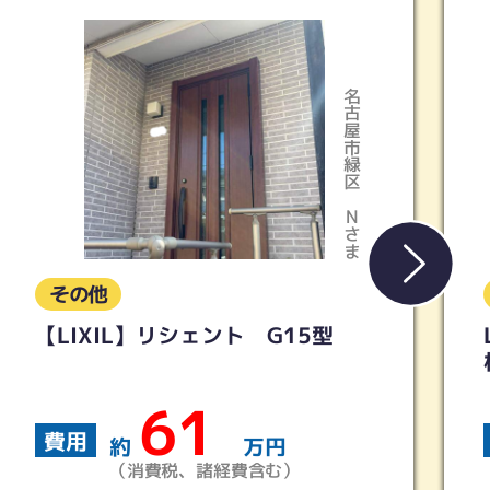
名古屋市緑区
Nさま
その他
IL】リシェント G15型
LIXIL 
根・フェン
61
費用
約
万円
約
（消費税、諸経費含む）
（消