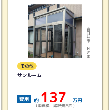
春日井市
Hさま
の他
その他
ンルーム
【LIX
137
用
費用
約
万円
（消費税、諸経費含む）