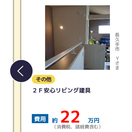
長久手市
Yさま
その他
そ
２Ｆ安心リビング建具
サ
22
費用
費
約
万円
（消費税、諸経費含む）