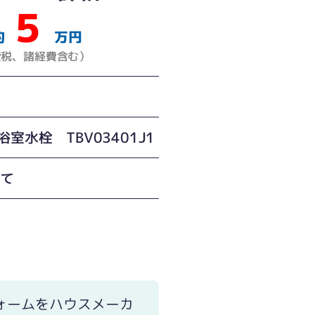
５
約
万円
費税、諸経費含む）
間
浴室水栓 TBV03401J1
建て
ォームをハウスメーカ