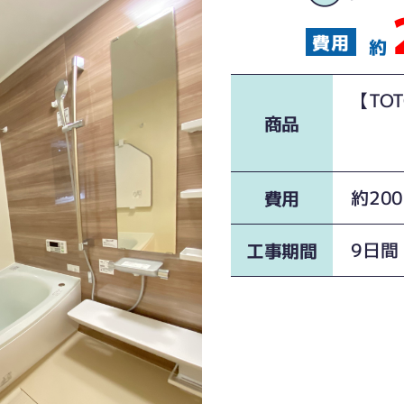
約
【TO
サク
商品
ピュ
約20
費用
9日間
工事期間