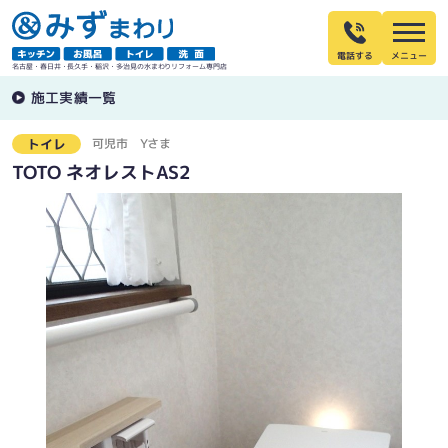
電話する
名古屋・春日井・長久手・稲沢・多治見の水まわりリフォーム専門店
施工実績一覧
可児市
Yさま
トイレ
TOTO ネオレストAS2
まだ壊れてはいませんでしたが修理部品の供給が無くなるころの商品です
隙間や凹凸が少ないノイズレスなデザイン