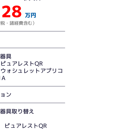
28
万円
費税・諸経費含む）
レ器具
O ピュアレストQR
O ウォシュレットアプリコ
1A
ション
レ器具取り替え
O ピュアレストQR