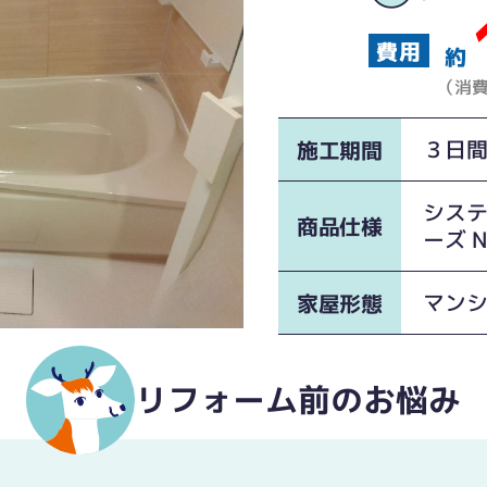
約
（消
３日
施工期間
システ
商品仕様
ーズ 
マン
家屋形態
リフォーム前のお悩み