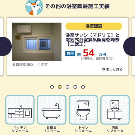
その他の浴室暖房施工実績
浴室暖房
室サッシ【マドリモ】と
浴室暖
気式浴室換気暖房乾燥機
三乾王】
費用
約
54
用
約
万円
（消費税、諸経費含む）
稲沢市
Kさま
もっと見る
キッチン
お風呂
トイレ
洗面
リフォーム
リフォーム
リフォーム
リフォーム