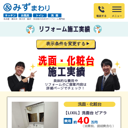
電話する
名古屋・春日井・長久手・稲沢・多治見の水まわりリフォーム専門店
リフォーム施工実績
表示条件を変更する
洗面・化粧台
施工実績
具体的な費用や
リフォームの
ご提案内容は
詳細ページでチェック！
洗面・化粧台
【LIXIL】洗面台 ピアラ
40
約
万円
（消費税、諸経費含む）