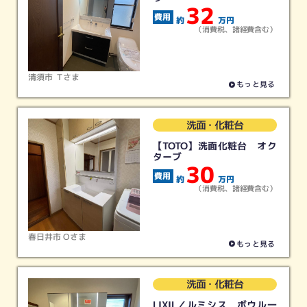
32
約
万円
（消費税、諸経費含む）
清須市 Ｔさま
もっと見る
洗面・化粧台
【TOTO】洗面化粧台 オク
お好みのカテゴリーをクリック
ターブ
30
約
万円
（消費税、諸経費含む）
春日井市 Oさま
もっと見る
キッチン
お風呂
トイレ
洗面
リフォーム
リフォーム
リフォーム
リフォーム
洗面・化粧台
LIXIL／ルミシス ボウル一