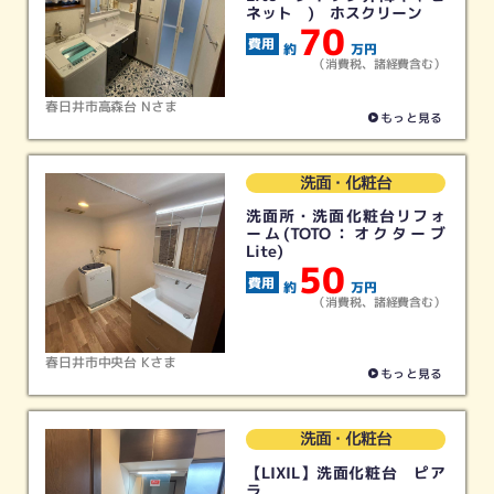
ネット ) ホスクリーン
70
約
万円
（消費税、諸経費含む）
春日井市高森台 Nさま
もっと見る
洗面・化粧台
洗面所・洗面化粧台リフォ
ーム(TOTO：オクターブ
Lite)
50
約
万円
（消費税、諸経費含む）
春日井市中央台 Kさま
もっと見る
洗面・化粧台
【LIXIL】洗面化粧台 ピア
ラ