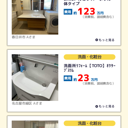
体タイプ
123
約
万円
給湯器
ガスコンロ
レンジフード
浴室暖房
（消費税、諸経費含む）
リフォーム
リフォーム
リフォーム
リフォーム
春日井市 Aさま
もっと見る
その他
すべて
洗面・化粧台
リフォーム
（最新実績）
洗面所ﾘﾌｫｰﾑ【TOTO】ｵｸﾀｰ
ﾌﾞｽﾘﾑ
23
閉じる
約
万円
（消費税、諸経費含む）
名古屋市緑区 Aさま
もっと見る
洗面・化粧台