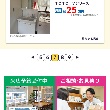
ＴＯＴＯ Ｖシリーズ
25
約
万円
（消費税、諸経費含む）
名古屋市緑区 Iさま
もっと見る
5
6
7
8
9