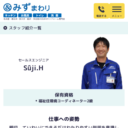
電話する
名古屋・春日井・長久手・稲沢・多治見の水まわりリフォーム専門店
スタッフ紹介一覧
セールスエンジニア
Sûji.H
保有資格
福祉住環境コーディネーター2級
仕事への姿勢
親切、ていねいにできるだけわかりやすい説明を意識し