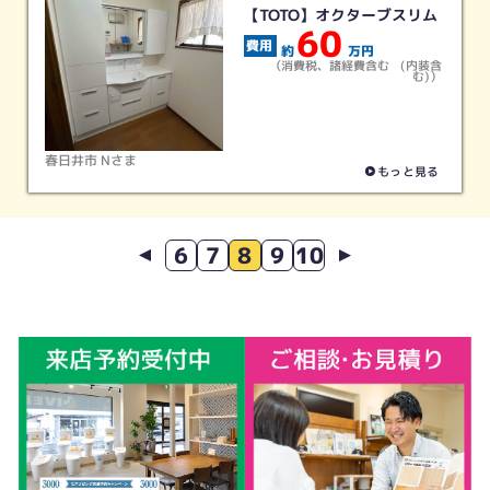
【TOTO】オクターブスリム
60
約
万円
（消費税、諸経費含む (内装含
む)）
春日井市 Nさま
もっと見る
6
7
8
9
10