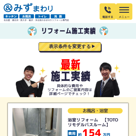
電話する
名古屋・春日井・長久手・稲沢・多治見の水まわりリフォーム専門店
リフォーム施工実績
表示条件を変更する
最新
施工実績
具体的な費用や
リフォームの
ご提案内容は
詳細ページでチェック！
お風呂・浴室
浴室リフォーム 【TOTO
リモデルバスルーム】
154
約
万円