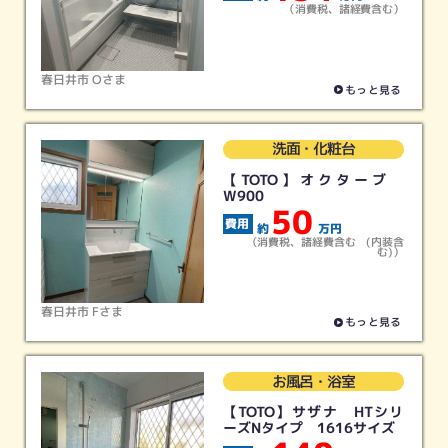
（消費税、諸経費含む）
春日井市 Oさま
もっと見る
洗面・化粧台
【TOTO】オクターブ
W900
50
約
万円
（消費税、諸経費含む (内装含
む)）
春日井市 Fさま
もっと見る
お風呂・浴室
【TOTO】サザナ HTシリ
ーズNタイプ 1616サイズ