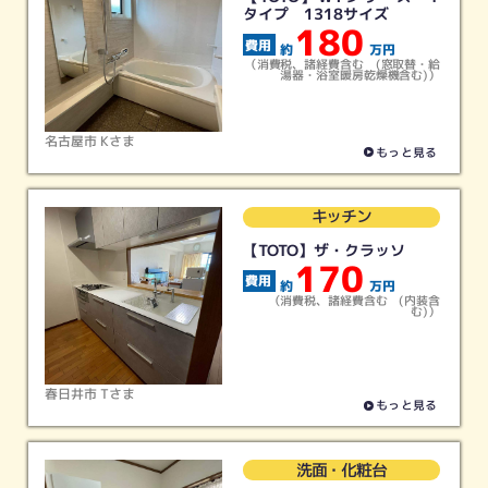
タイプ 1318サイズ
180
約
万円
給湯器
ガスコンロ
レンジフード
浴室暖房
（消費税、諸経費含む (窓取替・給
リフォーム
リフォーム
リフォーム
リフォーム
湯器・浴室暖房乾燥機含む)）
名古屋市 Kさま
もっと見る
その他
すべて
キッチン
リフォーム
（最新実績）
【TOTO】ザ・クラッソ
170
閉じる
約
万円
（消費税、諸経費含む (内装含
む)）
春日井市 Tさま
もっと見る
洗面・化粧台