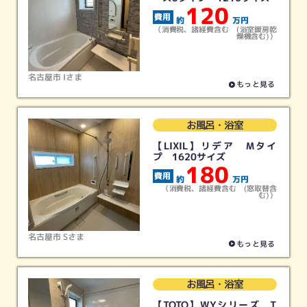
120
約
万円
（消費税、諸経費含む (浴室暖房乾
燥機含む)）
名古屋市 Iさま
もっと見る
お風呂・浴室
【LIXIL】リデア Mタイ
お好みのカテゴリーをクリック
プ 1620サイズ
180
約
万円
（消費税、諸経費含む (窓取替含
む)）
名古屋市 Sさま
もっと見る
キッチン
お風呂
トイレ
洗面
リフォーム
リフォーム
リフォーム
リフォーム
お風呂・浴室
【TOTO】WYシリーズ T