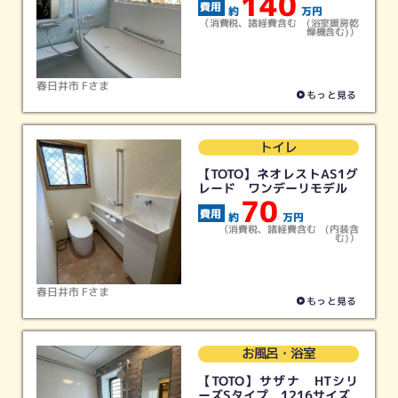
140
約
万円
（消費税、諸経費含む (浴室暖房乾
燥機含む)）
春日井市 Fさま
もっと見る
トイレ
【TOTO】ネオレストAS1グ
レード ワンデーリモデル
70
約
万円
（消費税、諸経費含む (内装含
む)）
春日井市 Fさま
もっと見る
お風呂・浴室
【TOTO】サザナ HTシリ
ーズSタイプ 1216サイズ