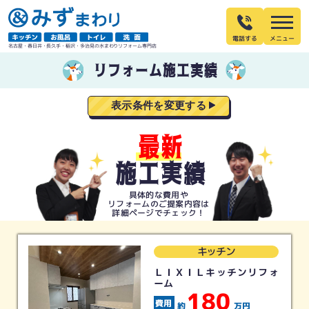
電話する
名古屋・春日井・長久手・稲沢・多治見の水まわりリフォーム専門店
リフォーム施工実績
表示条件を変更する
最新
施工実績
具体的な費用や
リフォームの
ご提案内容は
詳細ページでチェック！
キッチン
ＬＩＸＩＬキッチンリフォ
ーム
180
約
万円