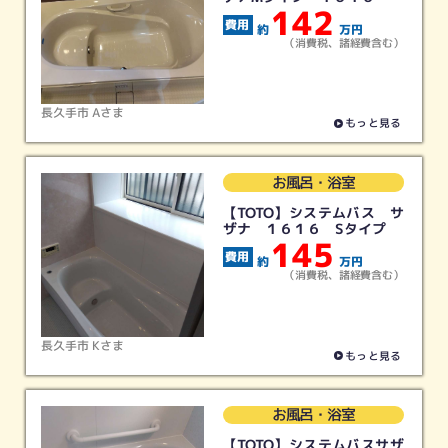
142
約
万円
（消費税、諸経費含む）
長久手市 Aさま
もっと見る
お風呂・浴室
【TOTO】システムバス サ
お好みのカテゴリーをクリック
ザナ １６１６ Sタイプ
145
約
万円
（消費税、諸経費含む）
長久手市 Kさま
もっと見る
キッチン
お風呂
トイレ
洗面
リフォーム
リフォーム
リフォーム
リフォーム
お風呂・浴室
【TOTO】システムバスサザ