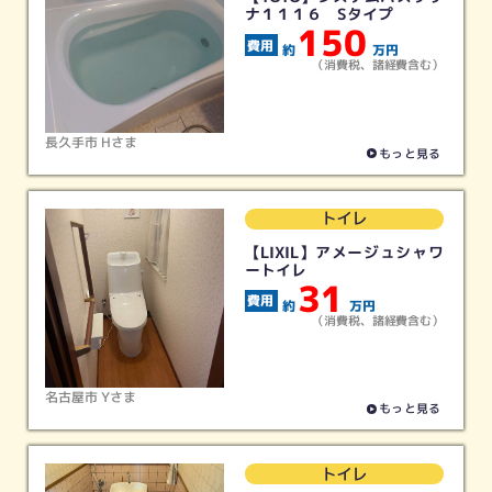
ナ１１１６ Sタイプ
150
約
万円
給湯器
ガスコンロ
レンジフード
浴室暖房
（消費税、諸経費含む）
リフォーム
リフォーム
リフォーム
リフォーム
長久手市 Hさま
もっと見る
その他
すべて
トイレ
リフォーム
（最新実績）
【LIXIL】アメージュシャワ
ートイレ
31
閉じる
約
万円
（消費税、諸経費含む）
名古屋市 Yさま
もっと見る
トイレ