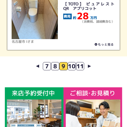
【TOTO】 ピュアレスト
QR アプリコット
28
約
万円
（消費税、諸経費含む）
名古屋市 Iさま
もっと見る
7
8
9
10
11