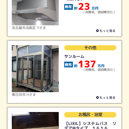
23
約
万円
（消費税、諸経費含む）
名古屋市名東区 Yさま
もっと見る
その他
サンルーム
137
約
万円
（消費税、諸経費含む）
春日井市 Hさま
もっと見る
お風呂・浴室
【LIXIL】システムバス リ
デアMタイプ １６１６