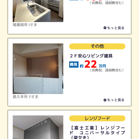
（消費税、諸経費含む）
尾張旭市 Iさま
もっと見る
その他
２Ｆ安心リビング建具
22
約
万円
（消費税、諸経費含む）
長久手市 Yさま
もっと見る
レンジフード
【富士工業】レンジフー
ド ユニバーサルタイプ
（梁欠き）