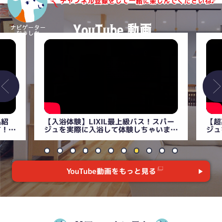
紹
【入浴体験】LIXIL最上級バス！スパー
【超
！
ジュを実際に入浴して体験しちゃいま
ジュ
す！【LIXILショールーム名古屋】
【LI
YouTube動画をもっと見る