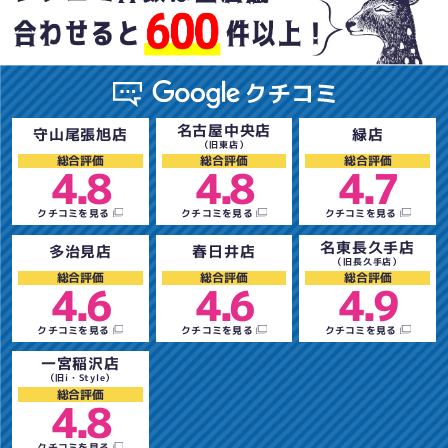
名古屋中央店
守山尾張旭店
緑店
（旧東店）
総合評価
総合評価
総合評価
4.8
4.8
4.7
クチコミを見る
クチコミを見る
クチコミを見る
名東長久手店
多治見店
春日井店
（旧長久手店）
総合評価
総合評価
総合評価
4.6
4.6
4.9
クチコミを見る
クチコミを見る
クチコミを見る
一宮稲沢店
（旧i・Style）
総合評価
4.8
クチコミを見る