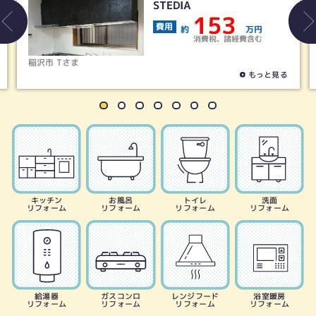
STEDIA
153
費用
約
万円
消費税、諸経費含む
稲沢市 Tさま
津島
もっと見る
キッチン
お風呂
トイレ
洗面
リフォーム
リフォーム
リフォーム
リフォーム
給湯器
ガスコンロ
レンジフード
浴室暖房
リフォーム
リフォーム
リフォーム
リフォーム