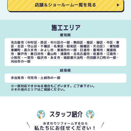
店舗＆ショールーム一覧を見る
施工エリア
愛知県
名古屋市（中村区・西区・中川区の一部・熱田区・南区・緑区・中区・東
区・北区・守山区・千種区・名東区・昭和区・瑞穂区・天白区）・愛知郡
東郷町・長久手市・みよし市・東海市の一部・日進市・豊明市・尾張旭
市・瀬戸市・春日井市・豊山町・清須市・北名古屋市・岩倉市・江南市・
小牧市・一宮市・稲沢市・あま市・海部郡大治町・丹羽郡大口町の一部・
刈谷市の一部
岐阜県
多治見市・可児市・土岐市の一部
※一部対応できかねる場合もございます。ご了承下さい。
※その他のエリアはご相談ください。
スタッフ紹介
水まわりリフォームするなら
私たちにお任せください！