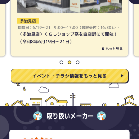
多治見店
春日井店
催日：6/19〜21 9:00〜17:00（最終受付：16:30とな
開催日：6/1
ます）
ります）
多治見店）くらしショップ祭を自店舗にて開催！
（春日井
令和8年6月19日〜21日）
（令和8年
もっと見る
イベント・チラシ情報をもっと見る
取り扱いメーカー