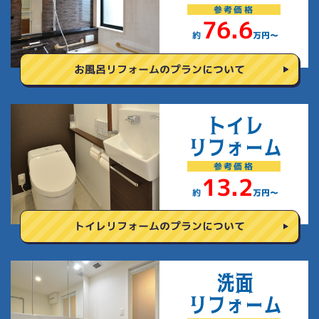
参考
価格
76.6
約
万円〜
お風呂リフォームの
プランについて
トイレ
リフォーム
参考
価格
13.2
約
万円〜
トイレリフォームの
プランについて
洗面
リフォーム