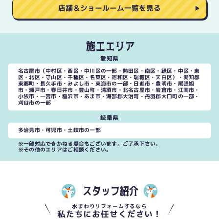
店舗＆ショールーム一覧を見る
施工エリア
愛知県
名古屋市（中村区・西区・中川区の一部・熱田区・南区・緑区・中区・東
区・北区・守山区・千種区・名東区・昭和区・瑞穂区・天白区）・愛知郡
東郷町・長久手市・みよし市・東海市の一部・日進市・豊明市・尾張旭
市・瀬戸市・春日井市・豊山町・清須市・北名古屋市・岩倉市・江南市・
小牧市・一宮市・稲沢市・あま市・海部郡大治町・丹羽郡大口町の一部・
刈谷市の一部
岐阜県
多治見市・可児市・土岐市の一部
※一部対応できかねる場合もございます。ご了承下さい。
※その他のエリアはご相談ください。
スタッフ紹介
水まわりリフォームするなら
私たちにお任せください！