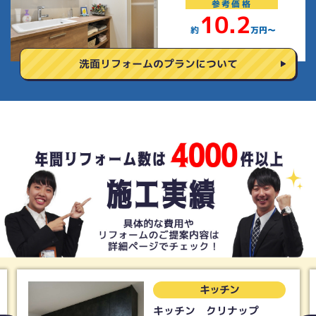
参考
価格
10.2
約
万円〜
洗面リフォームの
プランについて
トイレ
トイレ Panasonic アラ