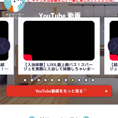
パー
【超高級】リクシル最上級の浴室スパー
【衝
いま
ジュを徹底解説！まるでスパ！？
説！
【LIXILユニットバス】
YouTube動画をもっと見る