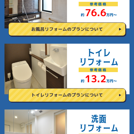
参考
価格
76.6
約
万円〜
お風呂リフォームの
プランについて
トイレ
リフォーム
参考
価格
13.2
約
万円〜
トイレリフォームの
プランについて
洗面
リフォーム