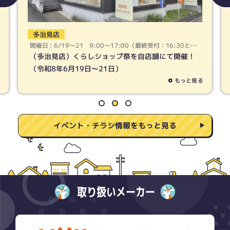
春日井店
開催日：6/19〜21 9:00〜17:00（最終受付：16:30とな
ります）
（春日井店）くらしショップ祭を自店舗にて開催！
（令和8年6月19日〜21日）
もっと見る
イベント・チラシ情報をもっと見る
取り扱いメーカー