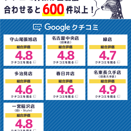
名古屋中央店
守山尾張旭店
緑店
（旧東店）
総合評価
総合評価
総合評価
4.8
4.8
4.7
クチコミを見る
クチコミを見る
クチコミを見る
名東長久手店
多治見店
春日井店
（旧長久手店）
総合評価
総合評価
総合評価
4.6
4.6
4.9
クチコミを見る
クチコミを見る
クチコミを見る
一宮稲沢店
（旧i・Style）
総合評価
4.8
クチコミを見る