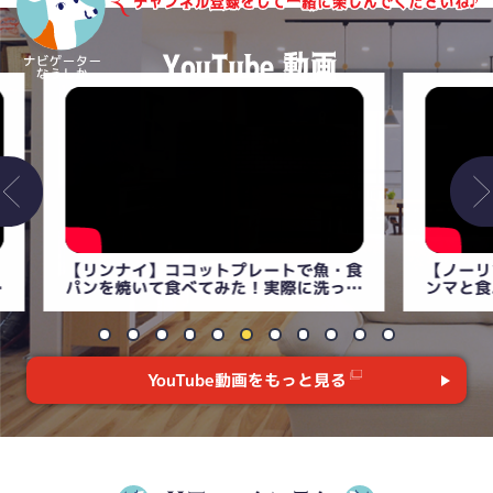
魚・食
【ノーリツプログレ】マルチグリルでサ
【徹
洗って
ンマと食パン焼いてみた！！洗って清掃
介！
るよ】
性も確かめます！【実食レビュー】
【コ
YouTube動画をもっと見る