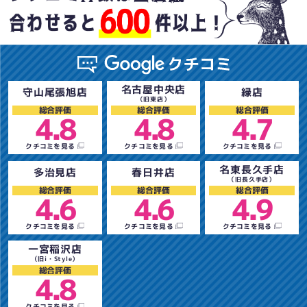
名古屋中央店
守山尾張旭店
緑店
（旧東店）
総合評価
総合評価
総合評価
4.8
4.8
4.7
クチコミを見る
クチコミを見る
クチコミを見る
名東長久手店
多治見店
春日井店
（旧長久手店）
総合評価
総合評価
総合評価
4.6
4.6
4.9
クチコミを見る
クチコミを見る
クチコミを見る
一宮稲沢店
（旧i・Style）
総合評価
4.8
クチコミを見る