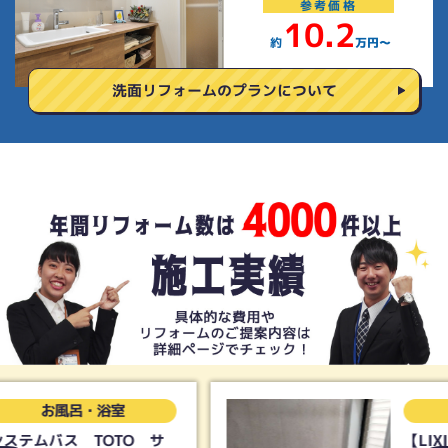
参考
価格
10.2
約
万円〜
洗面リフォームの
プランについて
お風呂・浴室
【LIXIL】UB リデア