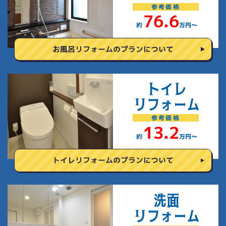
参考
価格
76.6
約
万円〜
お風呂リフォームの
プランについて
トイレ
リフォーム
参考
価格
13.2
約
万円〜
トイレリフォームの
プランについて
洗面
リフォーム