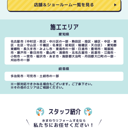
店舗＆ショールーム一覧を見る
施工エリア
愛知県
名古屋市（中村区・西区・中川区の一部・熱田区・南区・緑区・中区・東
区・北区・守山区・千種区・名東区・昭和区・瑞穂区・天白区）・愛知郡
東郷町・長久手市・みよし市・東海市の一部・日進市・豊明市・尾張旭
市・瀬戸市・春日井市・豊山町・清須市・北名古屋市・岩倉市・江南市・
小牧市・一宮市・稲沢市・あま市・海部郡大治町・丹羽郡大口町の一部・
刈谷市の一部
岐阜県
多治見市・可児市・土岐市の一部
※一部対応できかねる場合もございます。ご了承下さい。
※その他のエリアはご相談ください。
スタッフ紹介
水まわりリフォームするなら
私たちにお任せください！